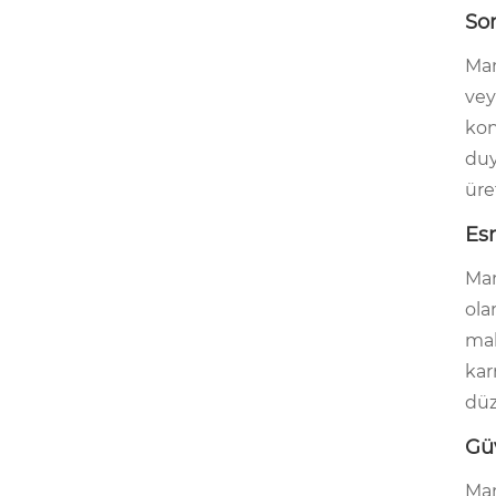
Son
Man
vey
kon
duy
üret
Es
Man
ola
mal
kar
düz
Güv
Man