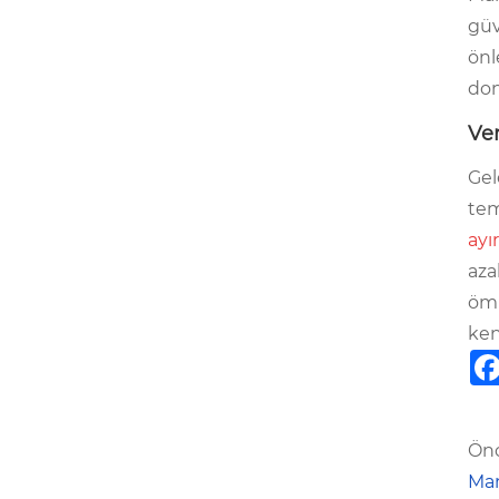
güv
önl
don
Ve
Gel
tem
ayır
aza
ömr
ken
Önc
Man