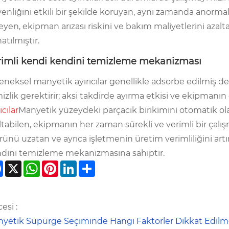
enliğini etkili bir şekilde koruyan, aynı zamanda anorm
eyen, ekipman arızası riskini ve bakım maliyetlerini aza
atılmıştır.
rimli kendi kendini temizleme mekanizması
eneksel manyetik ayırıcılar genellikle adsorbe edilmiş d
izlik gerektirir; aksi takdirde ayırma etkisi ve ekipmanın ç
ıcılar
Manyetik yüzeydeki parçacık birikimini otomatik ola
ltabilen, ekipmanın her zaman sürekli ve verimli bir ç
ünü uzatan ve ayrıca işletmenin üretim verimliliğini artı
dini temizleme mekanizmasına sahiptir.
Facebook
X
WhatsApp
Pinterest
LinkedIn
Share
esi :
yetik Süpürge Seçiminde Hangi Faktörler Dikkat Edilme