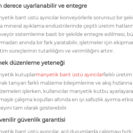
 derece uyarlanabilir ve entegre
yetik bant üstü ayırıcılar konveyörlerle sorunsuz bir şeki
a mineral ayıklama endüstrilerinde çeşitli üretim hatları
veyör sistemlerine basit bir şekilde entegre edilmesi, büy
madan anında bir fark yaratabilir, işletmeler için ekipman 
im süreçlerinin tutarlılığını ve verimliliğini artırır.
nek düzenleme yeteneği
yetik kutuplar
manyetik bant üstü ayırıcılar
farklı üretim
nak tanıyan farklı malzeme bileşimlerine ve akış hızlarına 
zemeleri işlerken, kullanıcılar manyetik kutbu ayarlayara
maşık çalışma koşulları altında en iyi safsızlık ayırma etk
eyini tam olarak gösterebilir.
enilir güvenlik garantisi
yetik bant üstü ayırıcılar, acil durumlarda çalışmayı hızlı 