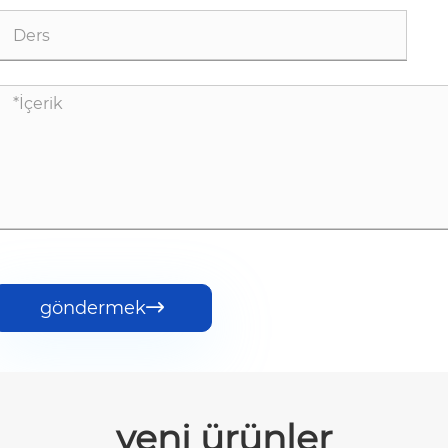
göndermek

yeni ürünler