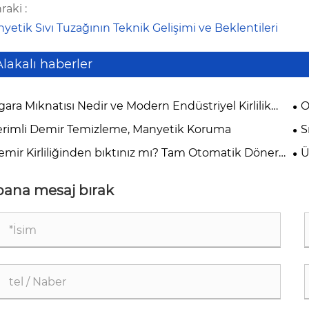
raki :
yetik Sıvı Tuzağının Teknik Gelişimi ve Beklentileri
Alakalı haberler
gara Mıknatısı Nedir ve Modern Endüstriyel Kirlilik
O
trolünde Neden Önemlidir?
Saf
erimli Demir Temizleme, Manyetik Koruma
S
emir Kirliliğinden bıktınız mı? Tam Otomatik Döner
Ü
 Sökücüyü Deneyin!
Aza
bana mesaj bırak