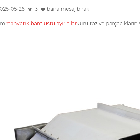
025-05-26
3
bana mesaj bırak
im
manyetik bant üstü ayırıcılar
kuru toz ve parçacıkların 