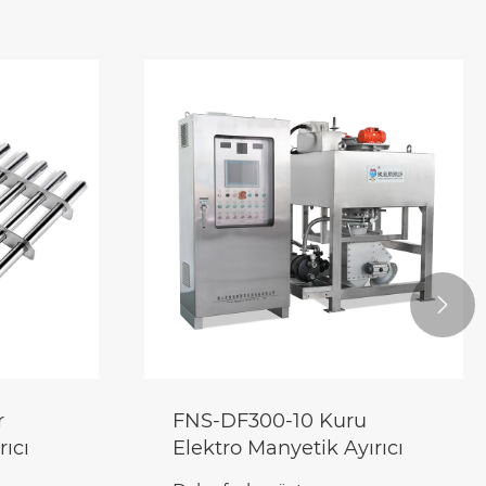

r
FNS-DF300-10 Kuru
rıcı
Elektro Manyetik Ayırıcı