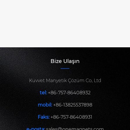
Bize Ulaşın
Kuvvet Manyetik Çözüm Co, Ltd
tel:
+86-757-86408932
mobil:
+86-13825537898
Faks:
+86-757-86408931
e-posta:
sales@onemagnets.com